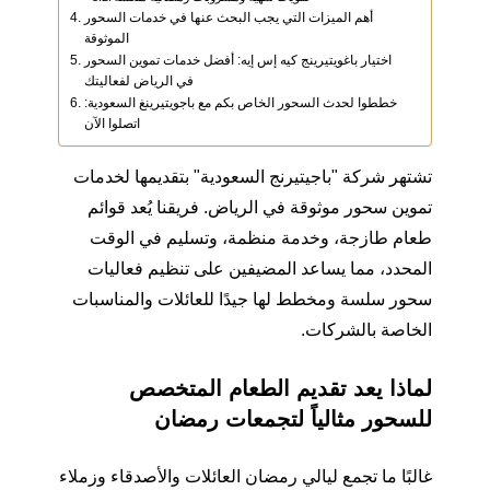
أهم الميزات التي يجب البحث عنها في خدمات السحور
الموثوقة
اختيار باغويتيرينج كيه إس إيه: أفضل خدمات تموين السحور
في الرياض لفعاليتك
خططوا لحدث السحور الخاص بكم مع باجويتيرينغ السعودية:
اتصلوا الآن
تشتهر شركة "باجيتيرنج السعودية" بتقديمها لخدمات
تموين سحور موثوقة في الرياض. فريقنا يُعد قوائم
طعام طازجة، وخدمة منظمة، وتسليم في الوقت
المحدد، مما يساعد المضيفين على تنظيم فعاليات
سحور سلسة ومخطط لها جيدًا للعائلات والمناسبات
الخاصة بالشركات.
لماذا يعد تقديم الطعام المتخصص
للسحور مثالياً لتجمعات رمضان
غالبًا ما تجمع ليالي رمضان العائلات والأصدقاء وزملاء