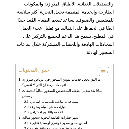
والتفضيلات الغذائية. الأطباق المتوازنة والمكونات
الطازجة والخدمة المنظمة تجعل التجربة أكثر سلاسة
للمضيفين والضيوف. يساعد تقديم الطعام المُعد جيدًا
أيضًا في الحفاظ على التقاليد مع تقليل عبء العمل
في المطبخ. يسمح هذا الدعم للجميع بالتركيز على
المحادثات الهادفة واللحظات المشتركة خلال ساعات
السحور الهادئة.
جدول المحتويات
ما الذي يجعل خدمات تموين السحور في الرياض ضرورية
لتجمعات رمضان التي لا تُنسى؟
لماذا يعد تقديم الطعام المتخصص للسحور مثالياً لتجمعات
رمضان
استضافة بلا متاعب للمناسبات المتأخرة
خيارات طعام أصيلة ومتنوعة
الخدمة والتقديم الاحترافي
أشهر خيارات القائمة لتجربة سحور مثالية
أطباق سحور سعودية وشرق أوسطية تقليدية
حلويات شهية ومشروبات رمضانية منعشة