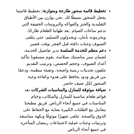
تخطيط قائمة سحور طازجة ومتوازنة:
تخطيط قائمتنا
يجعل السحور بسيطًا لك. نحن نوازن بين الأطباق
التقليدية والخبز والفواكه والبروتينات الخفيفة التي
تدعم ساعات الصيام. يعد طهاتنا الطعام طازجًا،
ويحزمونه بأمان، ويجدولون التسليم، حتى يتلقى
الضيوف وجبات دافئة قبل الفجر بوقت قصير.
دعم منظم للخدمة السلسة
ندير تفاصيل الخدمة،
لضمان سير مناسبتك بسلاسة. يقوم منسقونا بتأكيد
أعداد الضيوف، وحجم الحصص، وترتيب التقديم.
تتلقون تحديثات زمنية واضحة، وتعبئة منظمة، ودعمًا
من فريق ودود يحافظ على هدوء وكفاءة وجبة
السحور لكل ضيف حاضر.
ضيافة موثوقة للمنازل والمناسبات الشركات
نعد
قوائم طعام مناسبة للمنازل والمكاتب وخيام
المناسبات في جميع أنحاء الرياض. فريق مطبخنا
يتعامل مع الطلبات الكبيرة بعناية مع الحفاظ على
الذوق والصحة. تتلقى تجهيزًا موثوقًا ونكهة متناسقة
وترتيبات وجبات عملية لاجتماعات رمضان المتأخرة
في جميع أنحاء الرياض.