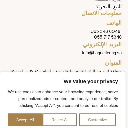
البيع بالتجزئة
معلومات الاتصال
الهاتف
055 346 6046
055 717 5348
البريد الإلكتروني
Info@baguettering.sa
العنوان
منطقة الرياض الشرقية، حي القادسية، الرياض 13234، المملكة
العربية السعودية
We value your privacy
تابعنا
We use cookies to enhance your browsing experience, serve
ا
ل
ف
و
ت
personalized ads or content, and analyze our traffic. By
ن
ي
ي
ا
ي
clicking "Accept All", you consent to our use of cookies.
س
ن
س
ت
ك
حقوق النشر محفوظة © باقيترينج 2026
ت
ك
ب
س
ت
Accept All
Reject All
Customize
غ
د
و
ا
و
سياسة الخصوصية
|
الشروط والأحكام
|
خريطة الموقع