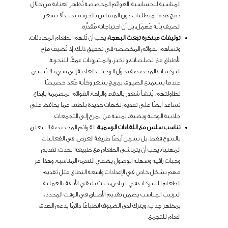
المناسبة للحساسية. القوائم المخصصة تُظهر العناية من خلال
دمج هذه المتطلبات دون المساس بالجودة. يجب ألا يشعر
الضيف بأنه مُهمَل، بل أن احتياجاته مُقدَّرة.
توليفات مبتكرة تبعث البهجة:
يجب أن تُلهم الطعام المحادثات،
وتساهم القوائم المخصصة في تحقيق ذلك. إذ تُضيف مزج
الأطباق مع الصلصات، والخبز، والمشروبات عمقًا للتجربة.
التركيبات المخصصة تحوّل الوجبات العادية إلى شيء لا يُنسى.
عندما يستمتع الضيوف بمزيج يشعر وكأنه مُعد خصيصًا
لطاولتهم، يُنشأ شعور بالدفء والراحة. القوائم المصممة بإبداع
تساعد أيضًا على تقديم نكهات جديدة بلطف، مما يحافظ على
جاذبية الوجبة ويضيف لمسة من المرح إلى التجمعات.
تناسب سلس مع اللقاءات الرسمية:
القوائم المخصصة لا تتعلق
بالتنوع فقط، بل تشمل أيضًا طريقة العرض. في الفعاليات
المهنية، يجب أن يتماشى الطعام مع طبيعة الحدث. تقديم
وجبات راقية وسهلة الوصول يضفي النغمة المناسبة. وهذا أمر
مهم بشكل خاص في الإعدادات واسعة النطاق مثل تقديم
الطعام للشركات في الرياض، حيث يلتقي الأناقة بالعملية.
الترتيب المناسب يضمن تقديم الأطباق في الوقت المحدد،
بمظهر جذاب، ويترك لدى الضيوف انطباعًا دائمًا يدعم الهدف
العام للتجمع.