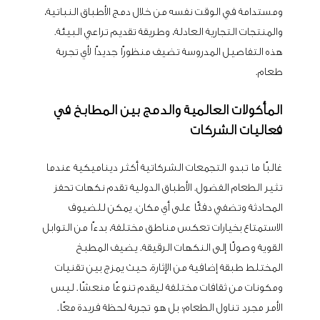
ومستدامة في الوقت نفسه من خلال دمج الأطباق النباتية،
والمنتجات التجارية العادلة، وطريقة تقديم تراعي البيئة.
هذه التفاصيل المدروسة تضيف منظورًا جديدًا لأي تجربة
طعام.
المأكولات العالمية والدمج بين المطابخ في
فعاليات الشركات
غالبًا ما تبدو التجمعات الشركاتية أكثر ديناميكية عندما
تثير الطعام الفضول. الأطباق الدولية تقدم نكهات تحفز
المحادثة وتضفي دفئًا على أي مكان. يمكن للضيوف
الاستمتاع بخيارات تعكس مناطق مختلفة، بدءًا من التوابل
القوية وصولًا إلى النكهات الرقيقة. يضيف المطبخ
المختلط طبقة إضافية من الإثارة، حيث يمزج بين تقنيات
ومكونات من ثقافات مختلفة ليقدم تنوعًا منعشًا. ليس
الأمر مجرد تناول الطعام؛ بل هو تجربة لحظة فريدة معًا.