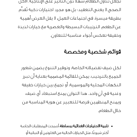
تجعل تناول الطعام سهلاً دون التأثير على الإنتاجية. الأكل
الصحي لا يعني التعقيد؛ بل هو مجرد اختيارات ذكية تُقدَّم
بطريقة ميسرة. في اجتماعات العمل، لا يقل العرض أهمية
عن الطعم. الترتيبات البسيطة والعصرية مع خيارات لذيذة
وخفيفة تعكس أجواء مناسبة للتعاون.
قوائم شخصية ومخصصة
لكل ضيف تفضيلاته الخاصة، وتوفير التنوع يضمن شعور
الجميع بالترحيب. يمكن للقائمة المصممة بعناية أن تبرز
النكهات المحلية والموسمية، أو تجمع بين خيارات خفيفة
وغنية في آنٍ واحد. هذا التوازن يمنع استبعاد أي ضيف،
ويمنح المنظمين فرصة للتعبير عن هوية المناسبة من
خلال الطعام.
تلبية الاحتياجات الغذائية ببساطة:
أصبحت المتطلبات الخاصة
أكثر شيوعًا، مثل الخيارات الخالية من الغلوتين أو النباتية أو