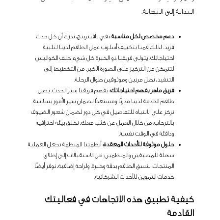
البداية إلى النهاية.
دعم مخصص لكل مناسبة :
في باقيترينج، ندرك أن كل حدث
فريد. لذلك قمنا بتكييف أسلوب عمل الطاقم لدينا لتلبية
احتياجاتك. يتولى فريقنا ذو الخبرة كل شيء خلف الكواليس
لتتمكن من التركيز على الصورة الأكبر. من التخطيط إلى
التنفيذ، نظل مرنين وموثوقين طوال الرحلة.
فريق ماهر يفهم احتياجاتك:
يفهم فريقنا سير الحدث. يصل
طاقم الخدمة لدينا مدربًا ومستعدًا لضمان سير الأمور بسلاسة.
نركز على الانتباه للتفاصيل في كل دور لضمان شعور الضيوف
بالترحاب. من خلال العمل عن كثب معك، نخلق بيئة احترافية
ودافئة في الوقت نفسه.
حلول موثوقة للأحداث المعقدة:
أنظمتنا المنظمة تجعل العملية
سهلة للمضيفين والمنظمين. من الاستقبالات إلى إطلاق
المنتجات، ننسق الطاقم بدقة وخبرة. ولراحة إضافية، نوفر أيضًا
خدمات التموين للأحداث الشركاتية.
كيفية تطبيق هذه الاتجاهات في فعاليتك
القادمة