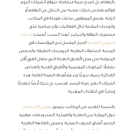
بالطعام؛ بل أصبح تجربة متكاملة. تتوقع الشركات اليوم
قوائم تعكس خيارات صحية دون التنازل عن الطعم أو
الراحة. يقضي الموظفون ساعات طويلة في المكاتب،
والوجبات المقدمة خلال الفعاليات تؤثر مباشرة على
مستويات الطاقة والتركيز. لهذا السبب، أصبحت
خدمات
التموين الصحية
الخيار المفضل لدى المؤسسات في
المدينة. السلطات الطازجة، البروتينات الخفيفة، والحصص
المتوازنة تحل محل الأطباق الثقيلة التي تجعل الفرق أقل
نشاطًا. المكونات الموسمية والأطباق الغنية بالعناصر
الغذائية تضيف تنوعًا وتدعم أهداف الصحة العامة. هذه
الخيارات لا تعزز صحة الجسد فحسب، بل تترك أيضًا انطباعًا
إيجابيًا في اللقاءات المهنية.
بالنسبة للعديد من المكاتب، يتمحور
تموين الاجتماعات
حول الموازنة بين التغذية والعملية. السندويشات صغيرة
الحجم، أطباق الحبوب الصحية، وصحون الفاكهة الطازجة