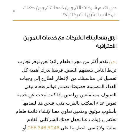
هل تقدم شركات التموين خدمات تموين حفلات
المكاتب للفرق الشركاتية؟
ارتقِ بفعاليتك الشركات مع خدمات التموين
الاحترافية
نقدم أكثر من مجرد طعام رائع؛ نحن نوفر تجارب
نحن
تربط الناس ببعضهم البعض. فريقنا يدرك أهمية كل
تفصيل في مناسبتك. من الإفطار الطازج إلى وجبات
الغداء المصممة خصيصًا، نصمم قوائم طعام تبقي
الضيوف مستمتعين وراضين. إذا كنت تبحث عن خدمة
تموين غداء المكتب بالقرب مني، فنحن هنا لنقدمها
بأسلوب موثوق ومتميز. تعاون معنا لإنشاء قائمة طعام
تعكس رؤيتك. دعنا نجعل حدثك الشركاتي القادم
سلسًا ولا يُنسى. اتصل بنا على
055 346 6046
أو